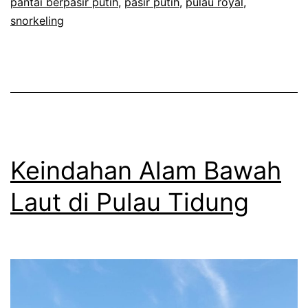
pantai berpasir putih
,
pasir putih
,
pulau royal
,
snorkeling
Keindahan Alam Bawah
Laut di Pulau Tidung