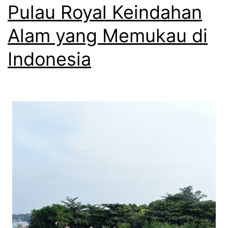
Pulau Royal Keindahan
Alam yang Memukau di
Indonesia