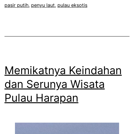
pasir putih
,
penyu laut
,
pulau eksotis
Memikatnya Keindahan
dan Serunya Wisata
Pulau Harapan