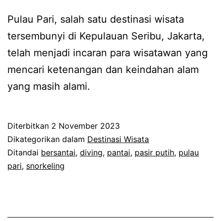
Pulau Pari, salah satu destinasi wisata
tersembunyi di Kepulauan Seribu, Jakarta,
telah menjadi incaran para wisatawan yang
mencari ketenangan dan keindahan alam
yang masih alami.
Diterbitkan
2 November 2023
Dikategorikan dalam
Destinasi Wisata
Ditandai
bersantai
,
diving
,
pantai
,
pasir putih
,
pulau
pari
,
snorkeling