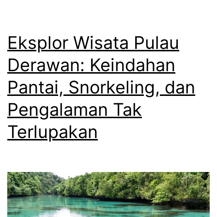
Eksplor Wisata Pulau
Derawan: Keindahan
Pantai, Snorkeling, dan
Pengalaman Tak
Terlupakan