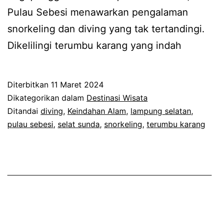
Pulau Sebesi menawarkan pengalaman
snorkeling dan diving yang tak tertandingi.
Dikelilingi terumbu karang yang indah
Diterbitkan
11 Maret 2024
Dikategorikan dalam
Destinasi Wisata
Ditandai
diving
,
Keindahan Alam
,
lampung selatan
,
pulau sebesi
,
selat sunda
,
snorkeling
,
terumbu karang