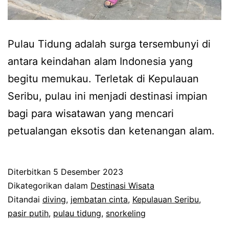
Pulau Tidung adalah surga tersembunyi di
antara keindahan alam Indonesia yang
begitu memukau. Terletak di Kepulauan
Seribu, pulau ini menjadi destinasi impian
bagi para wisatawan yang mencari
petualangan eksotis dan ketenangan alam.
Diterbitkan
5 Desember 2023
Dikategorikan dalam
Destinasi Wisata
Ditandai
diving
,
jembatan cinta
,
Kepulauan Seribu
,
pasir putih
,
pulau tidung
,
snorkeling