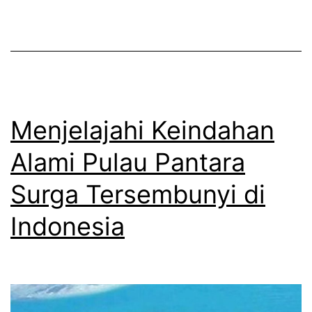
Menjelajahi Keindahan
Alami Pulau Pantara
Surga Tersembunyi di
Indonesia