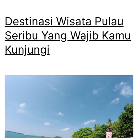
Destinasi Wisata Pulau
Seribu Yang Wajib Kamu
Kunjungi