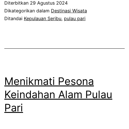
Diterbitkan
29 Agustus 2024
Dikategorikan dalam
Destinasi Wisata
Ditandai
Kepulauan Seribu
,
pulau pari
Menikmati Pesona
Keindahan Alam Pulau
Pari