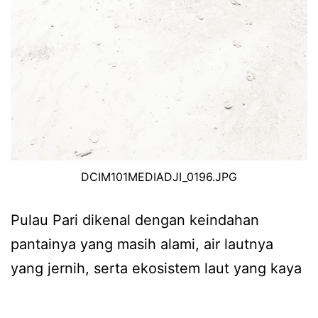
DCIM101MEDIADJI_0196.JPG
Pulau Pari dikenal dengan keindahan
pantainya yang masih alami, air lautnya
yang jernih, serta ekosistem laut yang kaya