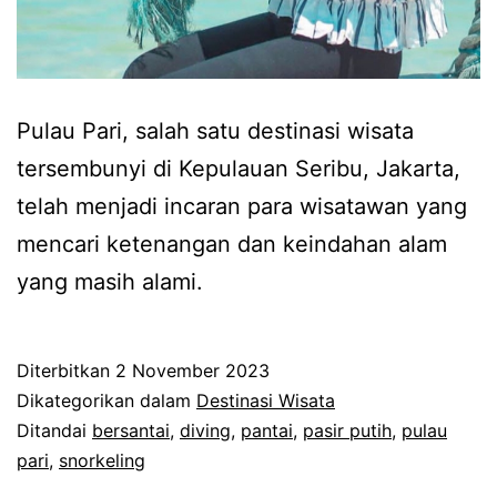
Pulau Pari, salah satu destinasi wisata
tersembunyi di Kepulauan Seribu, Jakarta,
telah menjadi incaran para wisatawan yang
mencari ketenangan dan keindahan alam
yang masih alami.
Diterbitkan
2 November 2023
Dikategorikan dalam
Destinasi Wisata
Ditandai
bersantai
,
diving
,
pantai
,
pasir putih
,
pulau
pari
,
snorkeling