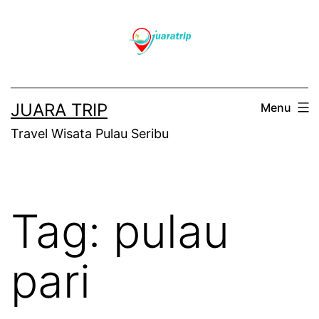
JUARA TRIP
Menu
Travel Wisata Pulau Seribu
Tag:
pulau
pari