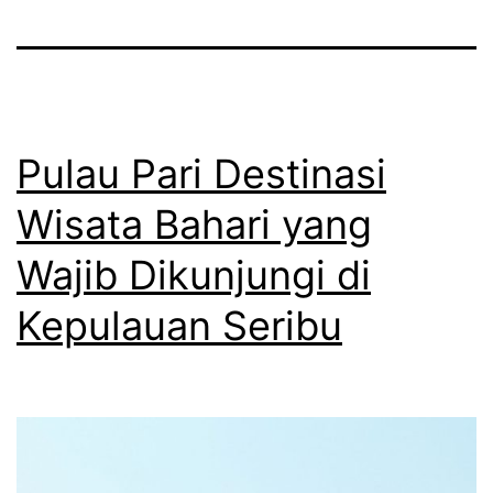
Pulau Pari Destinasi
Wisata Bahari yang
Wajib Dikunjungi di
Kepulauan Seribu