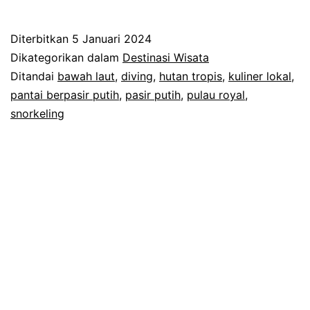
Diterbitkan
5 Januari 2024
Dikategorikan dalam
Destinasi Wisata
Ditandai
bawah laut
,
diving
,
hutan tropis
,
kuliner lokal
,
pantai berpasir putih
,
pasir putih
,
pulau royal
,
snorkeling