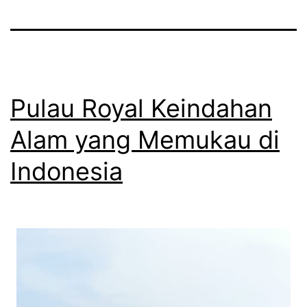
Pulau Royal Keindahan
Alam yang Memukau di
Indonesia