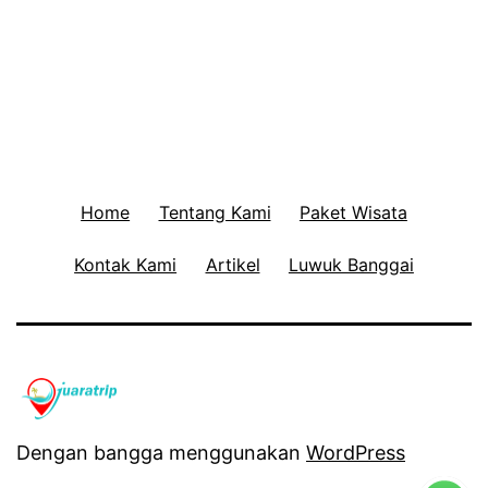
Home
Tentang Kami
Paket Wisata
Kontak Kami
Artikel
Luwuk Banggai
Dengan bangga menggunakan
WordPress