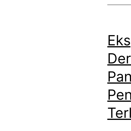
Eks
Der
Pan
Pen
Ter