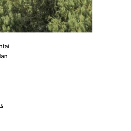
ntai
dan
is