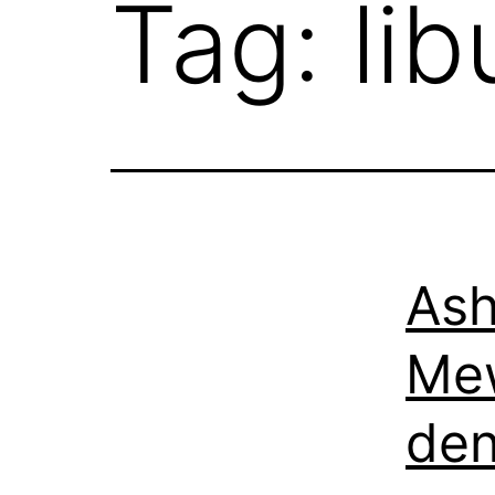
Tag:
lib
Ash
Mew
den