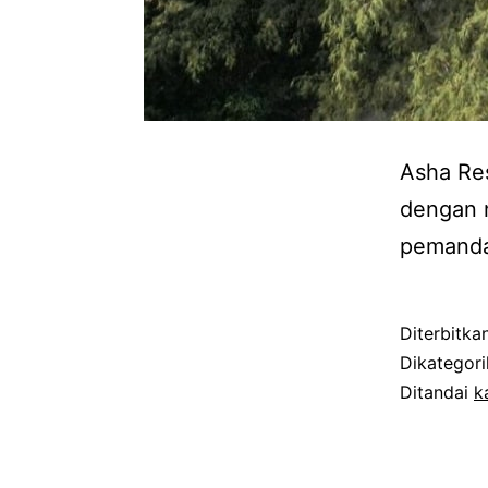
Asha Re
dengan n
pemanda
Diterbitka
Dikategor
Ditandai
k