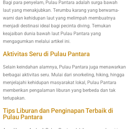
Bagi para penyelam, Pulau Pantara adalah surga bawah
laut yang menakjubkan. Terumbu karang yang berwarna-
warni dan kehidupan laut yang melimpah membuatnya
menjadi destinasi ideal bagi pecinta diving. Temukan
keajaiban dunia bawah laut Pulau Pantara yang
mengagumkan melalui artikel ini.
Aktivitas Seru di Pulau Pantara
Selain keindahan alamnya, Pulau Pantara juga menawarkan
berbagai aktivitas seru. Mulai dari snorkeling, hiking, hingga
menjelajahi kehidupan masyarakat lokal, Pulau Pantara
memberikan pengalaman liburan yang berbeda dan tak
terlupakan.
Tips Liburan dan Penginapan Terbaik di
Pulau Pantara