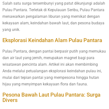
Salah satu surga tersembunyi yang patut dikunjungi adalah
Pulau Pantara. Terletak di Kepulauan Seribu, Pulau Pantara
menawarkan pengalaman liburan yang memikat dengan
kekayaan alam, keindahan bawah laut, dan pesona budaya
yang unik.
Eksplorasi Keindahan Alam Pulau Pantara
Pulau Pantara, dengan pantai berpasir putih yang memukau
dan air laut yang jernih, merupakan magnet bagi para
wisatawan pencinta alam. Artikel ini akan membimbing
Anda melalui petualangan eksplorasi keindahan pulau ini,
mulai dari tepian pantai yang mempesona hingga hutan
hijau yang menyimpan kekayaan flora dan fauna.
Pesona Bawah Laut Pulau Pantara: Surga
Divers