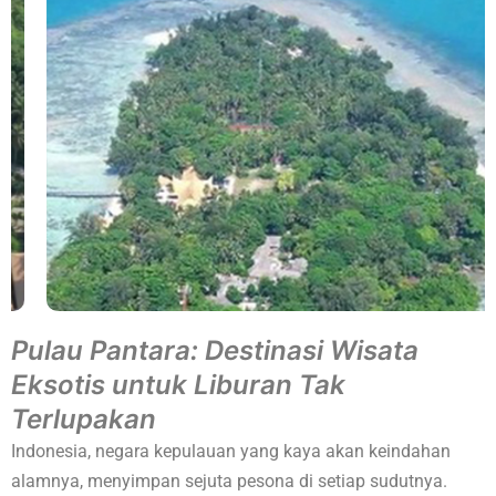
Pulau Pantara: Destinasi Wisata
Eksotis untuk Liburan Tak
Terlupakan
Indonesia, negara kepulauan yang kaya akan keindahan
alamnya, menyimpan sejuta pesona di setiap sudutnya.