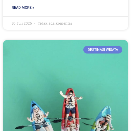
READ MORE »
30 Juli 2026
Tidak ada komentar
DESTINASI WISATA