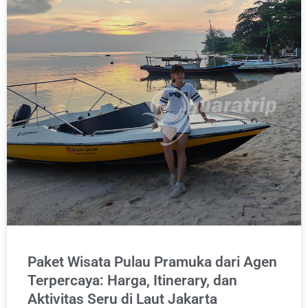
Paket Wisata Pulau Pramuka dari Agen
Terpercaya: Harga, Itinerary, dan
Aktivitas Seru di Laut Jakarta