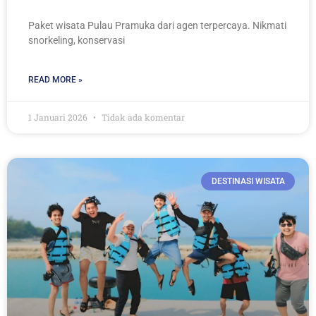
Paket wisata Pulau Pramuka dari agen terpercaya. Nikmati
snorkeling, konservasi
READ MORE »
1 Januari 2026
Tidak ada komentar
DESTINASI WISATA