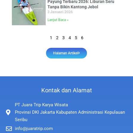
Payung Terbaru 2026: Liburan Seru
Tanpa Bikin Kantong Jebol
3 Januari 2026
Lanjut Baca »
1
2
3
4
5
6
Halaman Artikel
Kontak dan Alamat
PT Juara Trip Karya Wisata
Provinsi DKI Jakarta Kabupaten Administrasi Kepulauan
Seribu
info@juaratrip.com