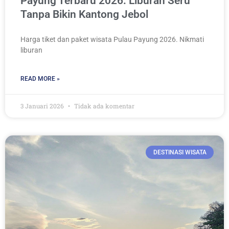
Payung Terbaru 2026: Liburan Seru
Tanpa Bikin Kantong Jebol
Harga tiket dan paket wisata Pulau Payung 2026. Nikmati
liburan
READ MORE »
3 Januari 2026
Tidak ada komentar
DESTINASI WISATA