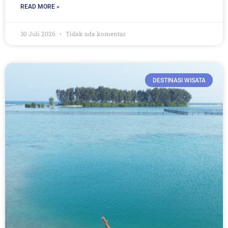
READ MORE »
30 Juli 2026
Tidak ada komentar
DESTINASI WISATA