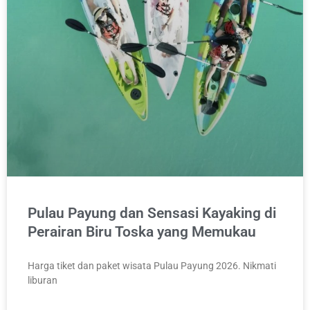
Pulau Payung dan Sensasi Kayaking di
Perairan Biru Toska yang Memukau
Harga tiket dan paket wisata Pulau Payung 2026. Nikmati
liburan