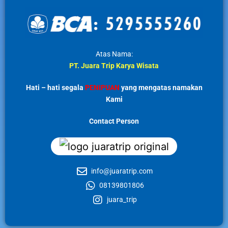
Atas Nama:
PT. Juara Trip Karya Wisata
Hati – hati segala
PENIPUAN
yang mengatas namakan
Kami
Contact Person
info@juaratrip.com
08139801806
juara_trip