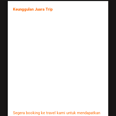
Keunggulan Juara Trip
1. Lebih dari ratusan klien kami tangani secara baik
dan professional.
2. Kami mempunyai tim yang solid, jujur, sopan dan
profesional.
3. ‘Kepuasan anda adalah tujuan kami’ itulah slogan
yang kami kedepankan.
4. Jangan mudah tertarik dengan travel yang
menawarkan harga murah, biasanya yang murah
mengurangi fasilitas dan pelayanan.
5. Kunjungi halaman testimoni kami. Hampir semua
klien kami merasa puas dan terlayani dengan baik
dan professional.
6. Silahkan klik Instagram di halaman website kami!
Disitu adalah salah satu bukti bahwa kami bekerja
secara baik dan professional.
Segera booking ke travel kami untuk mendapatkan