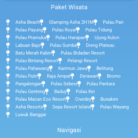
Paket Wisata
Asha Beach
Glamping Asha 2H1M
Pulau Pari
Pulau Payung
Pulau Royal
Pulau Tidung
Pulau Pramuka
Pulau Harapan
Ujung Kulon
Labuan Bajo
Pulau Sumba
Dieng Plateau
Batu Merah Kabin
Pulau Bidadari Resort
Pulau Bintang Resort
Pelangi Resort
Pulau Pahawang
Karimun Jawa
Belitung
Pulau Putri
Raja Ampat
Derawan
Bromo
Pangalengan
Pulau Sebesi
Pulau Pantara
Pulau Genteng
Baduy
Pulau Kei
Pulau Macan Eco Resort
Ciwidey
Bunaken
Asha Resorts
Sepa Resort Island
Pulau Wayang
Luwuk Banggai
Navigasi