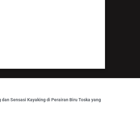
ayani dengan baik dan
bahwa kami bekerja secara baik dan
 dan Sensasi Kayaking di Perairan Biru Toska yang