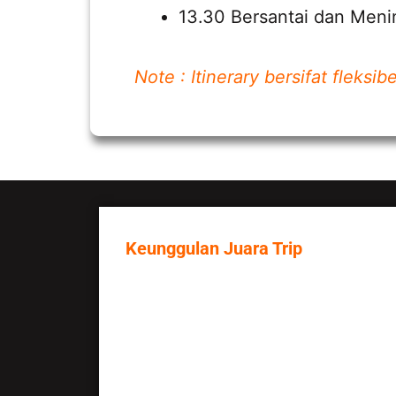
13.30 Bersantai dan Meni
Note : Itinerary bersifat fleks
Keunggulan Juara Trip
1. Lebih dari ratusan klien kami t
2. Kami mempunyai tim yang solid, 
3. ‘Kepuasan anda adalah tujuan k
4. Jangan mudah tertarik dengan 