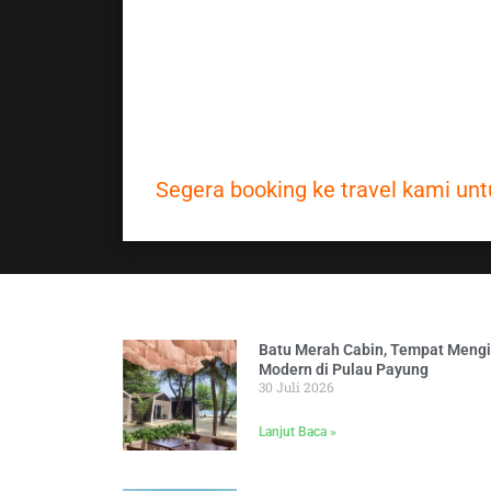
dan pelayanan.
5. Kunjungi halaman testimoni ka
professional.
6. Silahkan klik Instagram di hal
professional.
Segera booking ke travel kami un
Batu Merah Cabin, Tempat Meng
Modern di Pulau Payung
30 Juli 2026
Lanjut Baca »