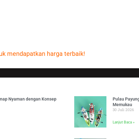
mi. Hampir semua klien kami merasa puas dan terl
aman website kami! Disitu adalah salah satu bukti 
tuk mendapatkan harga terbaik!
inap Nyaman dengan Konsep
Pulau Payung
Memukau
30 Juli 2026
Lanjut Baca »