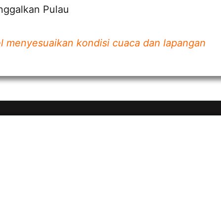
nggalkan Pulau
ibel menyesuaikan kondisi cuaca dan lapangan
angani secara baik dan professional.
jujur, sopan dan profesional.
ami’ itulah slogan yang kami kedepankan.
travel yang menawarkan harga murah, biasanya ya