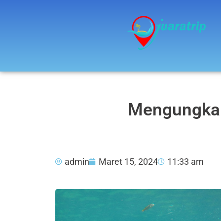
Mengungkap
admin
Maret 15, 2024
11:33 am