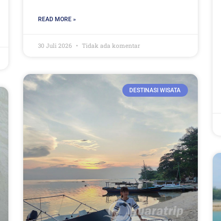
READ MORE »
30 Juli 2026
Tidak ada komentar
DESTINASI WISATA