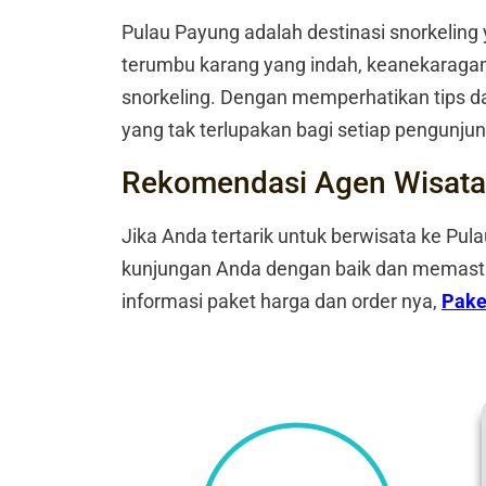
Pulau Payung adalah destinasi snorkelin
terumbu karang yang indah, keanekaragama
snorkeling. Dengan memperhatikan tips d
yang tak terlupakan bagi setiap pengunju
Rekomendasi Agen Wisata
Jika Anda tertarik untuk berwisata ke Pu
kunjungan Anda dengan baik dan memastik
informasi paket harga dan order nya,
Pake