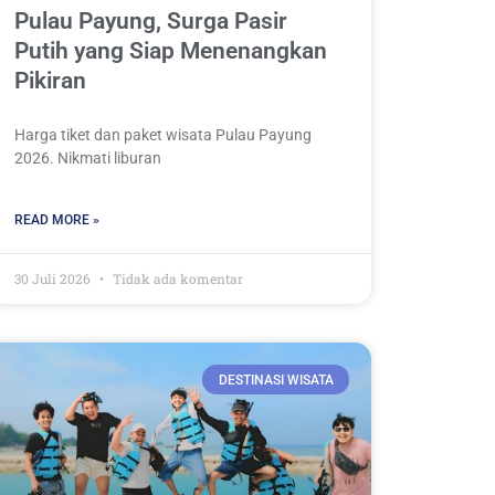
Pulau Payung, Surga Pasir
Putih yang Siap Menenangkan
Pikiran
Harga tiket dan paket wisata Pulau Payung
2026. Nikmati liburan
READ MORE »
30 Juli 2026
Tidak ada komentar
DESTINASI WISATA