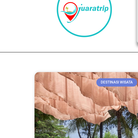
DESTINASI WISATA