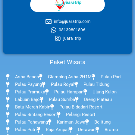
info@juaratrip.com
08139801806
juara_trip
Paket Wisata
Asha Beach
Glamping Asha 2H1M
Pulau Pari
Pulau Payung
Pulau Royal
Pulau Tidung
Pulau Pramuka
Pulau Harapan
Ujung Kulon
Labuan Bajo
Pulau Sumba
Dieng Plateau
Batu Merah Kabin
Pulau Bidadari Resort
Pulau Bintang Resort
Pelangi Resort
Pulau Pahawang
Karimun Jawa
Belitung
Pulau Putri
Raja Ampat
Derawan
Bromo