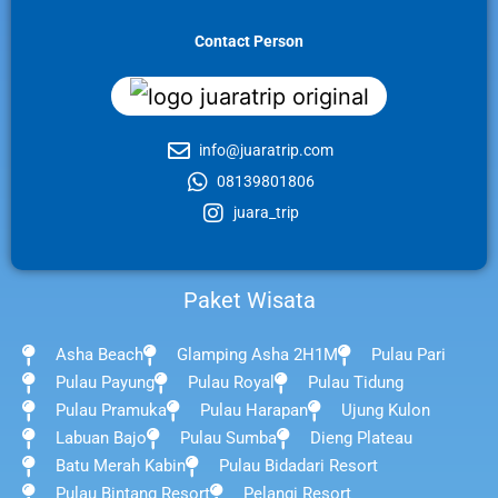
Contact Person
info@juaratrip.com
08139801806
juara_trip
Paket Wisata
Asha Beach
Glamping Asha 2H1M
Pulau Pari
Pulau Payung
Pulau Royal
Pulau Tidung
Pulau Pramuka
Pulau Harapan
Ujung Kulon
Labuan Bajo
Pulau Sumba
Dieng Plateau
Batu Merah Kabin
Pulau Bidadari Resort
Pulau Bintang Resort
Pelangi Resort