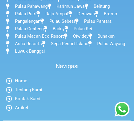
Pulau Pahawang
Karimun Jawa
Belitung
Pulau Putri
Raja Ampat
Derawan
Bromo
Pangalengan
Pulau Sebesi
Pulau Pantara
Pulau Genteng
Baduy
Pulau Kei
Pulau Macan Eco Resort
Ciwidey
Bunaken
Asha Resorts
Sepa Resort Island
Pulau Wayang
Luwuk Banggai
Navigasi
Home
Tentang Kami
Kontak Kami
Artikel
asset of juaratrip.com © 2026