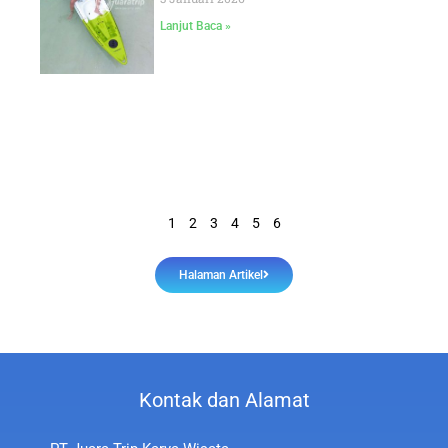
Lanjut Baca »
1
2
3
4
5
6
Halaman Artikel
Kontak dan Alamat