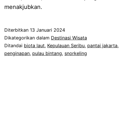
menakjubkan.
Diterbitkan
13 Januari 2024
Dikategorikan dalam
Destinasi Wisata
Ditandai
biota laut
,
Kepulauan Seribu
,
pantai jakarta
,
penginapan
,
pulau bintang
,
snorkeling