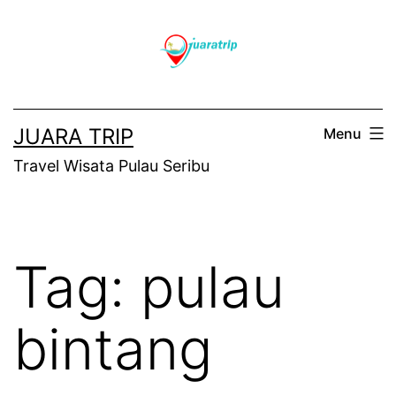
JUARA TRIP
Menu
Travel Wisata Pulau Seribu
Tag:
pulau
bintang